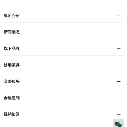
集团介绍
集团介绍
企业文化
人才招聘
商学院
VR全景展厅
董事长介绍
新闻动态
对外公告
家居资讯
旗下品牌
品牌文化
荣誉资质
产品专利
电子画册
移动家具
迪尚
西瑞
洛斯
里奥
洛卡
美舍
新古典
纯美
金蒂服务
售后服务
防伪识别
投诉建议
全屋定制
风格定制
空间定制
户型案例
材质展示
预约量尺
经销加盟