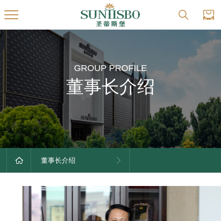
GROUP PROFILE
董事长介绍
董事长介绍