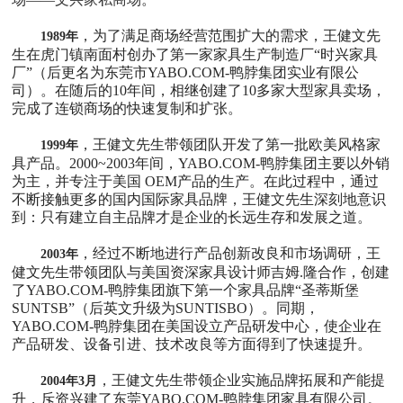
，
为了满足商场经营范围扩大的需求，
王健文先
1989
年
生在虎门镇南面村
创办了
第一家家具
生产
制造厂
“时兴家具
厂”（后更名为
东莞市
YABO.COM-鸭脖集团实业有限公
司）。在随后的
10
年间
，相继创建了
10
多家
大型
家具卖场
，
完成了连锁商场的快速复制和扩张。
，
王健文先生带领团队开发了第一批欧美风格家
1999
年
具产品。
2000
~2003
年间
，
YABO.COM-鸭脖集团主要以外销
为主，并
专注于美国
OEM
产品的生产。在此过程中，
通过
不断接触更多的国内国际家具品牌，
王健文先生
深刻地意识
到：只有建立自主品牌才是企业的长远生存和发展
之道。
，
经过不断地进行产品创新改良和市场调研，王
200
3
年
健文先生带领团队与美国资深家具设计师吉姆
.
隆合作，
创建
了
YABO.COM-鸭脖集团
旗下
第一个家具品牌
“圣蒂斯堡
SUNTSB
”
（后英文升级为
SUNTISBO
）
。同期，
YABO.COM-鸭脖集团在
美国设立产品研发中心，使
企业
在
产品
研发、设备引进、技术改良等方面得到了快速
提升。
，
王健文先生
带领企业实施品牌拓展和产能提
2004
年
3
月
升
，斥资
兴
建了东莞YABO.COM-鸭脖集团家具有限公司
。