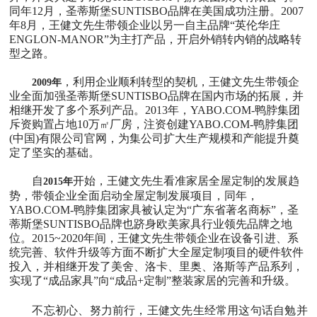
同年
12
月
，圣蒂斯堡
SUNTISBO
品牌在美国成功注册。
2007
年
8
月
，王健文先生
带领企业以另一自主
品牌
“
英伦华庄
ENGLON
-
MANOR
”为主打产品，开启外销转内销的战略转
型之路。
，利用企业顺利转型的契机，王健文先生带领企
2009
年
业全面加强
圣蒂斯堡
SUNT
I
SB
O
品牌
在国内市场的拓展，并
相继开发了
多个系列产品。
2013
年，YABO.COM-鸭脖集团
斥资购置占地
10
万
厂房，注资创建YABO.COM-鸭脖集团
㎡
(中国)有限公司官网，为集公司扩大生产规模和产能提升奠
定了坚实的基础。
自
开始，王健文先生看准家居全屋定制的发展趋
2015
年
势，带领企业全面启动全屋定制发展项目，同年，
YABO.COM-鸭脖集团家具被认定为“广东省著名商标”，
圣
蒂斯堡
SUNT
I
SB
O
品牌
也跻身欧美家具行业领先品牌之地
位。
2015~2020
年间，王健文先生带领企业在设备引进、系
统完善、软件升级等方面不断扩大全屋定制项目的硬件软件
投入，并相继开发了美舍、洛卡、里奥、洛斯等产品系列，
实现了“成品家具”向“成品
+
定制”整装家居的完善和升级。
不忘初心、努力前行，王健文先生经常用这句话自勉并