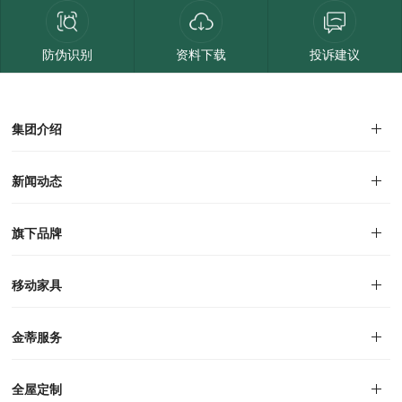
防伪识别
资料下载
投诉建议
集团介绍
集团介绍
企业文化
人才招聘
商学院
VR全景展厅
董事长介绍
新闻动态
对外公告
家居资讯
旗下品牌
品牌文化
荣誉资质
产品专利
电子画册
移动家具
迪尚
西瑞
洛斯
里奥
洛卡
美舍
新古典
纯美
金蒂服务
售后服务
防伪识别
投诉建议
全屋定制