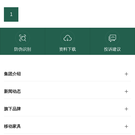
浙江
1
上海
江苏
安徽
防伪识别
资料下载
投诉建议
湖北
重庆
集团介绍
四川
集团介绍
企业文化
人才招聘
商学院
VR全景展厅
董事长介绍
新闻动态
青海
对外公告
家居资讯
甘肃
旗下品牌
宁夏
品牌文化
荣誉资质
产品专利
电子画册
移动家具
陕西